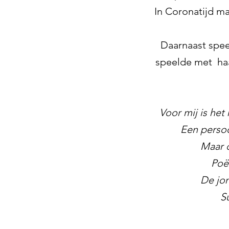
In Coronatijd ma
Daarnaast speel
speelde met haar
Voor mij is het
Een persoo
Maar d
Poët
De jon
S