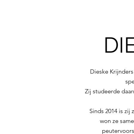
DI
Dieske Krijnder
spe
Zij studeerde daarn
Sinds 2014 is zi
won ze sam
peutervoors