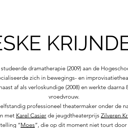
ESKE KRIJND
s studeerde dramatherapie (2009) aan de Hogeschoo
cialiseerde zich in bewegings- en improvisatiethea
aast af als verloskundige (2008) en werkte daarna 8 
vroedvrouw.
j zelfstandig professioneel theatermaker onder de n
en met
Karel Casier
de jeugdtheaterprijs
Zilveren K
telling “
Moes
”, die op dit moment niet tourt door