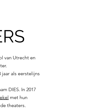
ERS
l van Utrecht en
ter.
jaar als eerstelijns
aam DIES. In 2017
rekel
met hun
 de theaters.