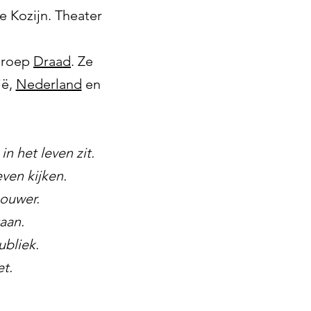
e Kozijn. Theater
rgroep
Draad
. Ze
ië,
Nederland
en
n het leven zit.
ven kijken.
houwer.
taan.
ubliek.
t.