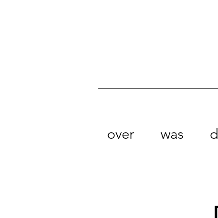
over
was
d